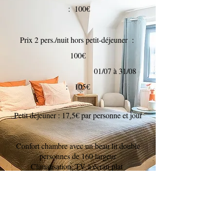
: 100€
Prix 2 pers./nuit hors petit-déjeuner :
100
€
01/07 à 31/08
: 105€
Petit déjeuner : 17,5€ par personne et jour
Confort chambre avec un beau lit double
personnes de 160 largeur
Climatisation, TV à écran plat
Wifi gratuit
Salle de bain privée avec la plomberie
moderne, douche, lavabo et toilettes
Bien sûr, aussi des serviettes, sèche-cheveux