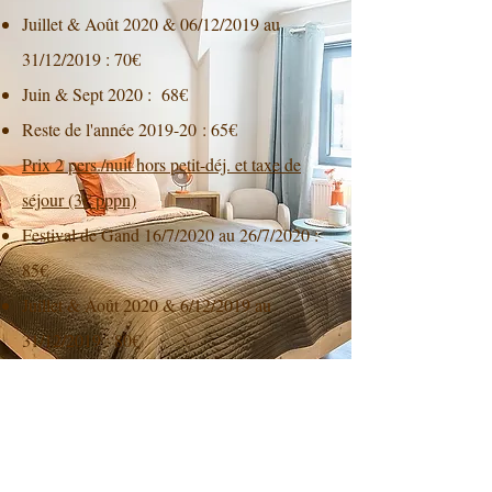
Juillet & Août 2020 & 06/12/2019 au
31/12/2019 : 70€
Juin & Sept 2020 :
68€
Reste de l'année 2019-20 : 65€
Prix 2 pers./nuit hors petit-déj. et taxe de
séjour (3€ pppn)
Festival de Gand 16/7/2020 au 26/7/2020 :
85€
Juillet & Août 2020 & 6/12/2019 au
31/12/2019 : 80€
Juin & Sept 2020 : 78€
Reste de l'année 2019-20 : 75€
10% supplémentaire pour séjour 1 nuit
Réduction de 5% pour les séjours de 4