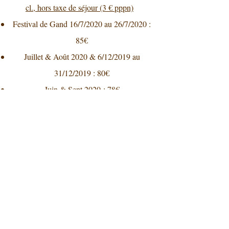
cl., hors taxe de séjour (3 € pppn)
Festival de Gand 16/7/2020 au 26/7/2020 :
85€
Juillet & Août 2020 & 6/12/2019 au
31/12/2019 : 80€
Juin & Sept 2020 : 78€
Reste de l'année
2019-2020
: 75€
1
Supplément de 0% pour séjour de 1 nuit
5% de réduction pour les séjours à partir de
4
les nuits suivantes