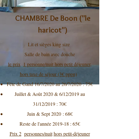
CHAMBRE De Boon ("le
haricot")
Lit et sièges king size
Salle de bain avec douche
le prix
1 personne/nuit hors petit déjeuner,
hors taxe de séjour (3€ pppn)
Fête de Gand 16/7/2020 au 26/7/2020 : 75€
Juillet & Août 2020 & 6/12/2019 au
31/12/2019 : 70€
Juin & Sept 2020 : 68€
Reste de l'année 2019-18 : 65€
Prix 2
personnes/nuit
hors petit-déjeuner